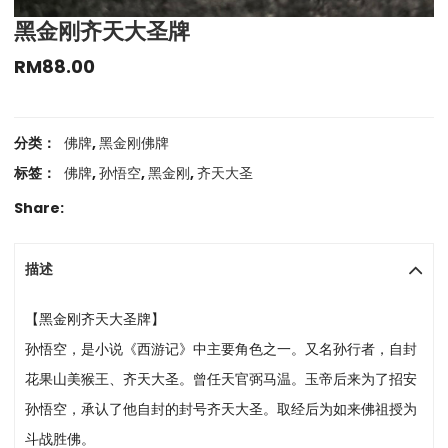
黑金刚齐天大圣牌
RM
88.00
分类：
佛牌
,
黑金刚佛牌
标签：
佛牌
,
孙悟空
,
黑金刚
,
齐天大圣
Share:
描述
【黑金刚齐天大圣牌】
孙悟空，是小说《西游记》中主要角色之一。又名孙行者，自封
花果山美猴王、齐天大圣。曾任天官弼马温。玉帝后来为了招安
孙悟空，承认了他自封的封号齐天大圣。取经后为如来佛祖授为
斗战胜佛。