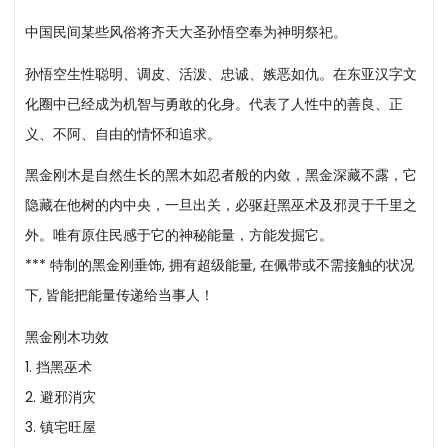
中国民间某些风俗将齐天大圣孙悟空奉为神明祭祀。
孙悟空生性聪明、调皮、活泼、忠诚、嫉恶如仇。在东亚汉字文
化圈中已经成为机智与勇敢的化身。代表了人性中的善良、正
义、不阿、自由的情怀和追求。
黑金刚木是自然生长的黑木如忍者般的内敛，黑金深藏不露，它
隐藏在他树的内中央，一旦出关，必驱赶黑巫术及邪灵于千里之
外。唯有原住民感于它的神秘能量，方能发掘它。
*** 特制的黑金刚垂饰, 拥有超级能量, 在佩带或不需接触的状况
下, 皆能把能量传递给当事人！
黑金刚木功效
1. 挡黑巫术
2. 避邪消灾
3. 镇宅旺屋