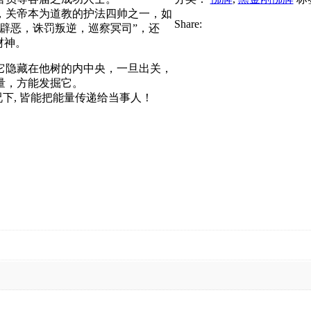
，关帝本为道教的护法四帅之一，如
Share:
辟恶，诛罚叛逆，巡察冥司”，还
财神。
它隐藏在他树的内中央，一旦出关，
量，方能发掘它。
况下, 皆能把能量传递给当事人！