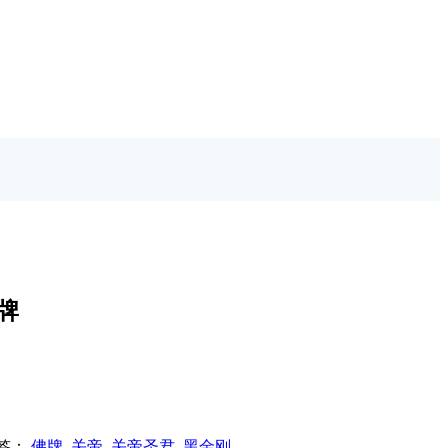
牌
签：
佛牌
,
关帝
,
关帝圣君
,
黑金刚