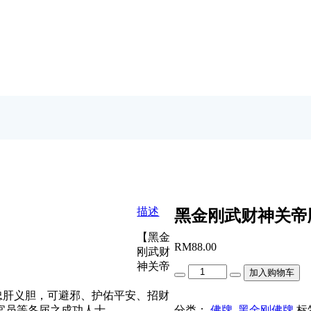
描述
黑金刚武财神关帝
【黑金
RM
88.00
刚武财
神关帝
Quantity
加入购物车
，忠肝义胆，可避邪、护佑平安、招财
分类：
佛牌
,
黑金刚佛牌
标
官员等各届之成功人士。