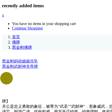
recently added items
x
You have no items in your shopping cart
Continue Shopping
首页
佛牌
黑金刚佛牌
黑金刚妈祖娘娘吊坠
黑金刚武财神关帝牌
牌】
关公是忠义勇敢的象征，被尊为”武圣””武财神”．形象威武
进宝、财源广进，提振权威．最宜开店经营、经商理财、政府