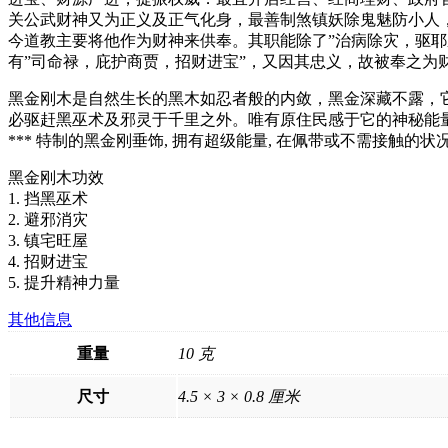
关公武财神又为正义及正气化身，最善制煞镇妖除鬼魅防小人
今道教主要将他作为财神来供奉。其职能除了”治病除灾，驱耶
有”司命禄，庇护商贾，招财进宝”，又因其忠义，故被奉之为
黑金刚木是自然生长的黑木如忍者般的内敛，黑金深藏不露，
必驱赶黑巫术及邪灵于千里之外。唯有原住民感于它的神秘能
*** 特制的黑金刚垂饰, 拥有超级能量, 在佩带或不需接触的状
黑金刚木功效
1. 挡黑巫术
2. 避邪消灾
3. 镇宅旺屋
4. 招财进宝
5. 提升精神力量
其他信息
重量
10 克
尺寸
4.5 × 3 × 0.8 厘米