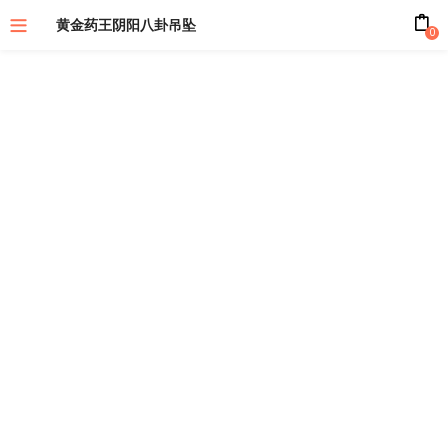
黄金药王阴阳八卦吊坠
0