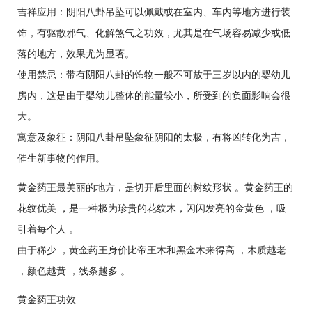
吉祥应用：阴阳八卦吊坠可以佩戴或在室内、车内等地方进行装
饰，有驱散邪气、化解煞气之功效，尤其是在气场容易减少或低
落的地方，效果尤为显著。
使用禁忌：带有阴阳八卦的饰物一般不可放于三岁以内的婴幼儿
房内，这是由于婴幼儿整体的能量较小，所受到的负面影响会很
大。
寓意及象征：阴阳八卦吊坠象征阴阳的太极，有将凶转化为吉，
催生新事物的作用。
黄金药王最美丽的地方，是切开后里面的树纹形状 。黄金药王的
花纹优美 ，是一种极为珍贵的花纹木，闪闪发亮的金黄色 ，吸
引着每个人 。
由于稀少 ，黄金药王身价比帝王木和黑金木来得高 ，木质越老
，颜色越黄 ，线条越多 。
黄金药王功效