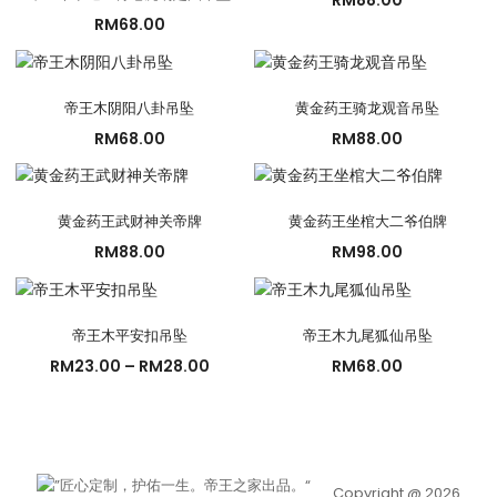
RM
68.00
帝王木阴阳八卦吊坠
黄金药王骑龙观音吊坠
RM
68.00
RM
88.00
黄金药王武财神关帝牌
黄金药王坐棺大二爷伯牌
RM
88.00
RM
98.00
帝王木平安扣吊坠
帝王木九尾狐仙吊坠
价
RM
23.00
–
RM
28.00
RM
68.00
格
范
围：
RM23.00
至
Copyright @ 2026