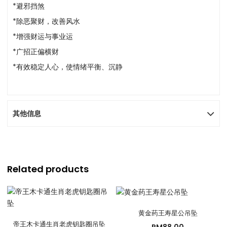
*避邪挡煞
*除恶聚财，改善风水
*增强财运与事业运
*广招正偏横财
*有效稳定人心，使情绪平衡、沉静
其他信息
Related products
黄金药王寿星公吊坠
帝王木卡通生肖老虎钥匙圈吊坠
RM
88.00