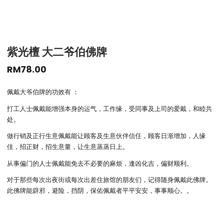
紫光檀 大二爷伯佛牌
RM
78.00
佩戴大爷伯牌的功效有 ：
打工人士佩戴能增强本身的运气，工作缘，受同事及上司的爱戴，和睦共
处。
做行销及正行生意佩戴能让顾客及生意伙伴信任，顾客日渐增加，人缘
佳，招正财，招生意量，让生意蒸蒸日上。
从事偏门的人士佩戴能免去不必要的麻烦，逢凶化吉，偏财顺利。
对于那些每次出夜街或每次出差住旅馆的朋友们，记得随身佩戴此佛牌。
此佛牌能辟邪，避险，挡阴，保佑佩戴者平平安安，事事顺心。。