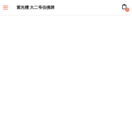
紫光檀 大二爷伯佛牌
0