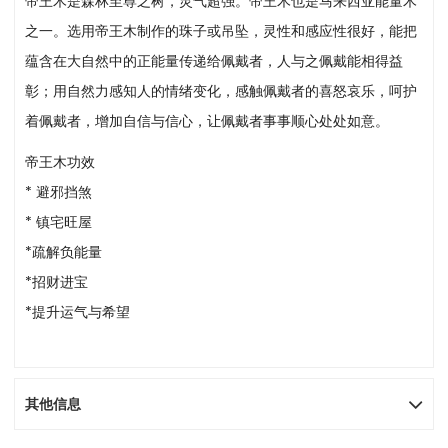
帝王木是森林至尊之树，灵气超强。帝王木也是马来西亚能量木
之一。选用帝王木制作的珠子或吊坠，灵性和感应性很好，能把
蕴含在大自然中的正能量传递给佩戴者，人与之佩戴能相得益
彰；用自然力感知人的情绪变化，感触佩戴者的喜怒哀乐，呵护
着佩戴者，增加自信与信心，让佩戴者事事顺心处处如意。
帝王木功效
* 避邪挡煞
* 镇宅旺屋
*疏解负能量
*招财进宝
*提升运气与希望
其他信息