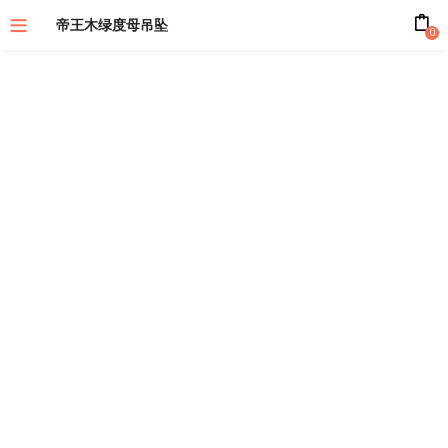
帝王木绿度母吊坠
0