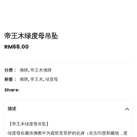
帝王木绿度母吊坠
RM
68.00
分类：
佛牌
,
帝王木佛牌
标签：
佛牌
,
帝王木
,
绿度母
Share:
描述
【帝王木绿度母吊坠】
绿度母在藏传佛教中为观世音菩萨的化身（在古印度和藏地，度