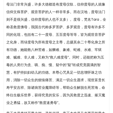
母法门非常兴盛，许多大德都造有度母仪轨，信仰度母的人就像
信仰文殊菩萨、观音菩萨的人一样非常多。而在汉地，度母法门
则不是很兴盛，信仰度母的人也不太多）。度母，梵名Tara，全
称圣救度佛母，我国古代称多罗菩萨、多罗观音，度母有许多不
同的化现，包括有二十一度母、五百度母等等，皆为观世音菩萨
之化身，而绿度母为所有度母之主尊，总摄其余二十尊化身之所
有功德，她能救八种苦难，如狮难、象难、蛇难、水难、牢狱
难、贼难、非人难，又称为“救八难度母”。同时，还能把称为五
毒的人类行为贪、嗔、痴、慢、疑中的“疑”转成究竟圆满的智
慧，有护持妇妇幼儿的功德。本尊心咒具足一切息增怀诛之功
用，消除一切众生的烦恼痛苦、满足一切众生愿求，现世富贵长
寿平安吉祥、除诸病苦业魔障碍等，帮助众生解脱生死苦海，命
终往生极乐世界，获得究竟的安乐，因为其救度之迅速、摧灭魔
业之勇猛，故又称作“救度速勇母”。