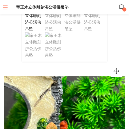
帝王木立体雕刻济公活佛吊坠
0