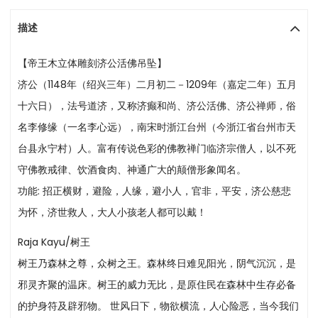
描述
【帝王木立体雕刻济公活佛吊坠】
济公（1148年（绍兴三年）二月初二－1209年（嘉定二年）五月
十六日），法号道济，又称济癫和尚、济公活佛、济公禅师，俗
名李修缘（一名李心远），南宋时浙江台州（今浙江省台州市天
台县永宁村）人。富有传说色彩的佛教禅门临济宗僧人，以不死
守佛教戒律、饮酒食肉、神通广大的颠僧形象闻名。
功能: 招正横财，避险，人缘，避小人，官非，平安，济公慈悲
为怀，济世救人，大人小孩老人都可以戴！
Raja Kayu/树王
树王乃森林之尊，众树之王。森林终日难见阳光，阴气沉沉，是
邪灵齐聚的温床。树王的威力无比，是原住民在森林中生存必备
的护身符及辟邪物。 世风日下，物欲横流，人心险恶，当今我们