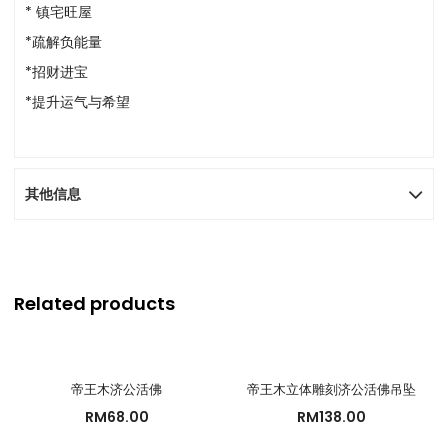
* 镇宅旺屋
*疏解负能量
*招财进宝
*提升运气与希望
其他信息
Related products
帝王木济公活佛
帝王木立体雕刻济公活佛吊坠
RM
68.00
RM
138.00