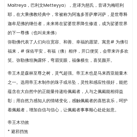
Maitreya，巴利文Metteyya），意译为慈氏，音译为梅呾利
耶，在大乘佛教经典中，常被称为阿逸多菩萨摩诃萨，是世尊释
迦牟尼佛的继任者，未来将在娑婆世界降生修道，成为娑婆世界
的下一尊佛（也叫未来佛）
弥勒佛代表了人们向往宽容、和善、幸福的愿望。寓意# 为佛引
福来，# 保佑平安，有福（佛）相伴，开口便笑，会带来许多欢
笑。弥勒佛坦胸露怀，弯眉笑眼，福像横生，喜笑颜开。
帝王木是森林至尊之树，灵气超强。帝王木也是马来西亚能量木
之一。选用帝王木制作的珠子或吊坠，灵性和感应性很好，能把
蕴含在大自然中的正能量传递给佩戴者，人与之佩戴能相得益
彰；用自然力感知人的情绪变化，感触佩戴者的喜怒哀乐，呵护
着佩戴者，增加自信与信心，让佩戴者事事顺心处处如意。
帝王木功效
* 避邪挡煞