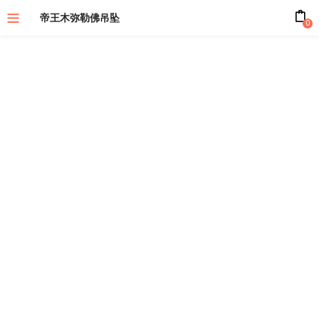
帝王木弥勒佛吊坠
0