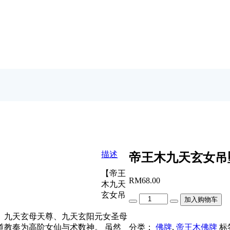
描述
帝王木九天玄女吊
【帝王
RM
68.00
木九天
玄女吊
Quantity
加入购物车
、九天玄母天尊、九天玄阳元女圣母
分类：
佛牌
,
帝王木佛牌
标
道教奉为高阶女仙与术数神。 虽然