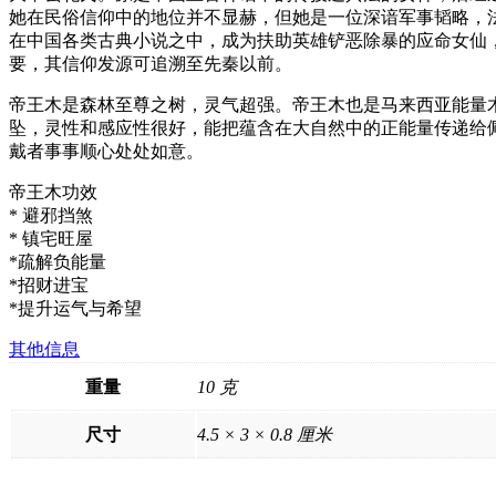
她在民俗信仰中的地位并不显赫，但她是一位深谙军事韬略，
在中国各类古典小说之中，成为扶助英雄铲恶除暴的应命女仙
要，其信仰发源可追溯至先秦以前。
帝王木是森林至尊之树，灵气超强。帝王木也是马来西亚能量
坠，灵性和感应性很好，能把蕴含在大自然中的正能量传递给
戴者事事顺心处处如意。
帝王木功效
* 避邪挡煞
* 镇宅旺屋
*疏解负能量
*招财进宝
*提升运气与希望
其他信息
重量
10 克
尺寸
4.5 × 3 × 0.8 厘米