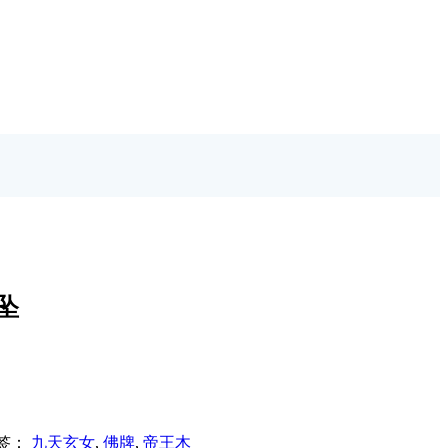
坠
签：
九天玄女
,
佛牌
,
帝王木