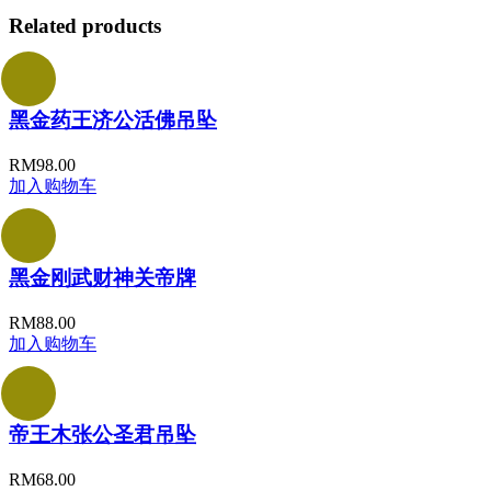
Related products
黑金药王济公活佛吊坠
RM
98.00
加入购物车
黑金刚武财神关帝牌
RM
88.00
加入购物车
帝王木张公圣君吊坠
RM
68.00