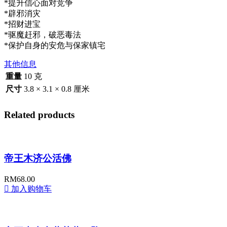
*提升信心面对竞争
*辟邪消灾
*招财进宝
*驱魔赶邪，破恶毒法
*保护自身的安危与保家镇宅
其他信息
重量
10 克
尺寸
3.8 × 3.1 × 0.8 厘米
Related products
帝王木济公活佛
RM
68.00
加入购物车