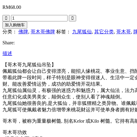
RM
68.00
Quantity
加入购物车
分类：
佛牌
,
哥木哥佛牌
标签：
九尾狐仙
,
其它分类
,
哥木哥
,
Share:
描述
【哥木哥九尾狐仙吊坠】
佩戴狐仙都会让自己变得漂亮，能招人缘桃花、事业生意、挡
带着此牌一段时间，样子特别是眼神变得很迷人、生活中一定
财。能改善爱情运势，成功的助爱情开花结果。
九尾狐仙属仙灵，有极强的迷惑力和魅惑力，属大仙法，法力
任意幻化成美男美女，颠倒众生，使别人看了神魂颠倒。
九尾狐仙她很善良的,是大狐仙，并非狐狸精之类异物。谁佩戴和
九尾狐可使佩戴者魅力倍增带来桃花财运并可使单身者拥有好
哥木哥，被称为重量极树髓, 别名Kelor 或Kilo 树髓。
哥木哥功效