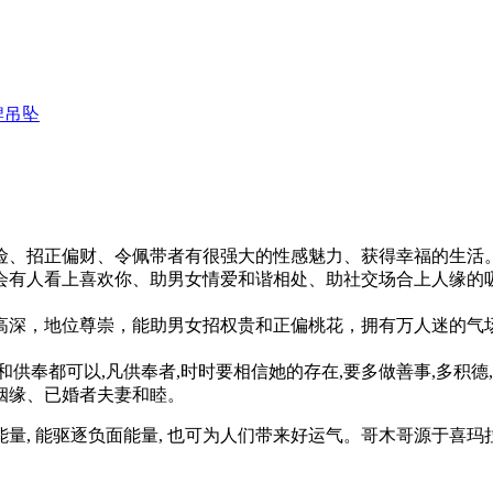
牌吊坠
险、招正偏财、令佩带者有很强大的性感魅力、获得幸福的生活
会有人看上喜欢你、助男女情爱和谐相处、助社交场合上人缘的
高深，地位尊崇，能助男女招权贵和正偏桃花，拥有万人迷的气
供奉都可以,凡供奉者,时时要相信她的存在,要多做善事,多积德
姻缘、已婚者夫妻和睦。
它持有高能量, 能驱逐负面能量, 也可为人们带来好运气。哥木哥源于