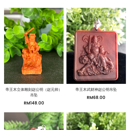
帝王木立体雕刻赵公明（赵元帅）
帝王木武财神赵公明吊坠
吊坠
RM
68.00
RM
148.00