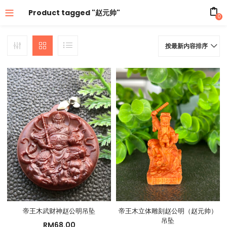
Product tagged "赵元帅"
0
按最新内容排序
帝王木武财神赵公明吊坠
帝王木立体雕刻赵公明（赵元帅）
吊坠
RM
68.00